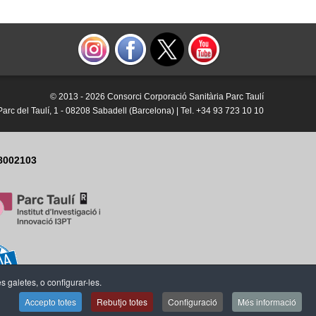
© 2013 -
2026 Consorci Corporació Sanitària Parc Taulí
Parc del Taulí, 1 - 08208 Sabadell (Barcelona) | Tel. +34 93 723 10 10
8002103
es galetes, o configurar-les.
Accepto totes
Rebutjo totes
Configuració
Més informació