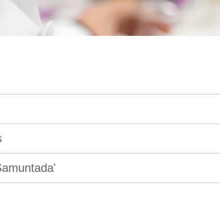
s
 Samuntada'