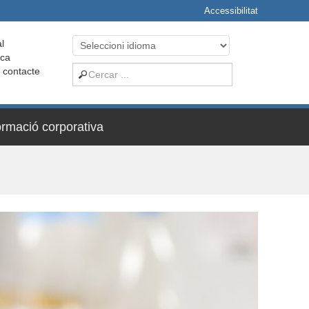
Accessibilitat
l
ica
i contacte
ormació corporativa