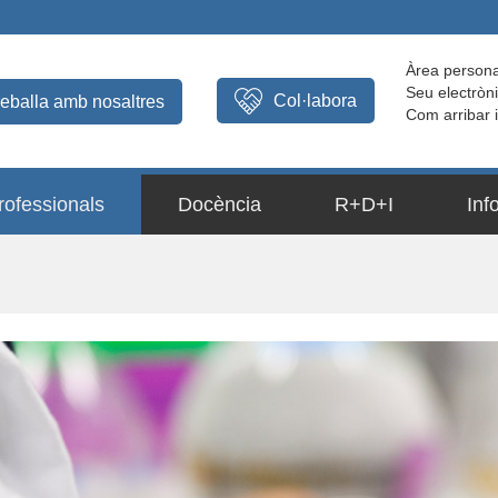
Àrea persona
Seu electròn
Col·labora
reballa amb nosaltres
Com arribar 
rofessionals
Docència
R+D+I
Inf