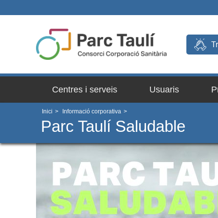
T
Centres i serveis
Usuaris
P
Inici
>
Informació corporativa
>
Parc Taulí Saludable