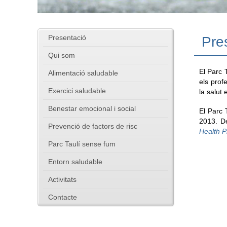
Presentació
Pre
Qui som
El Parc 
Alimentació saludable
els prof
Exercici saludable
la salut 
Benestar emocional i social
El Parc 
2013. D
Prevenció de factors de risc
Health P
Parc Taulí sense fum
Entorn saludable
Activitats
Contacte