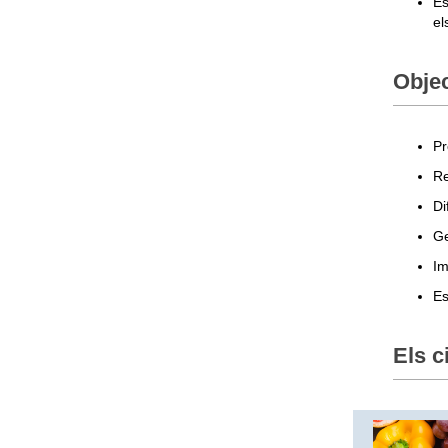
Es
el
Objec
Pr
Re
Di
Ge
Im
Es
Els c