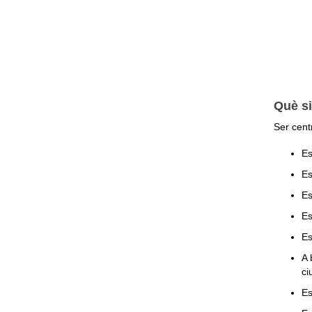
Què si
Ser cent
Es
Es
Es
Es
Es
A 
ci
Es