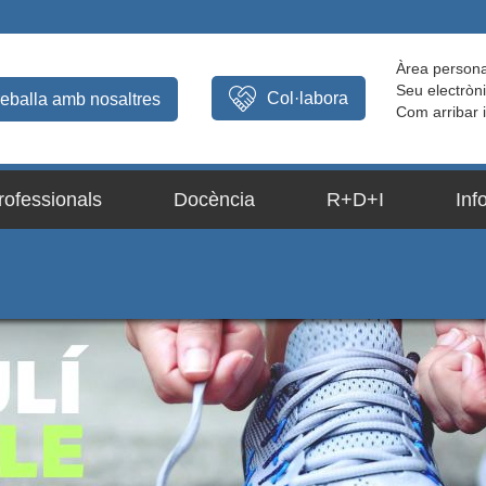
Àrea persona
Seu electròn
Col·labora
reballa amb nosaltres
Com arribar 
rofessionals
Docència
R+D+I
Inf