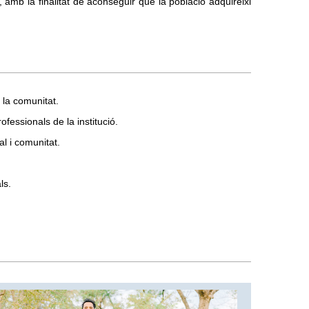
 amb la finalitat de aconseguir que la població adquireixi
.
i la comunitat.
ofessionals de la institució.
l i comunitat.
ls.