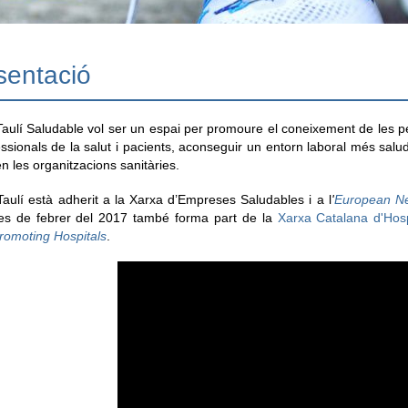
sentació
Taulí Saludable vol ser un espai per promoure el coneixement de les pe
essionals de la salut i pacients, aconseguir un entorn laboral més salu
en les organitzacions sanitàries.
Taulí està adherit a la Xarxa d’Empreses Saludables i a l
'
European Ne
es de febrer del 2017 també forma part de la
Xarxa Catalana d'Hosp
romoting Hospitals
.