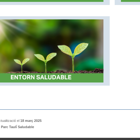
tualització el
18 març 2025
:
Parc Taulí Saludable