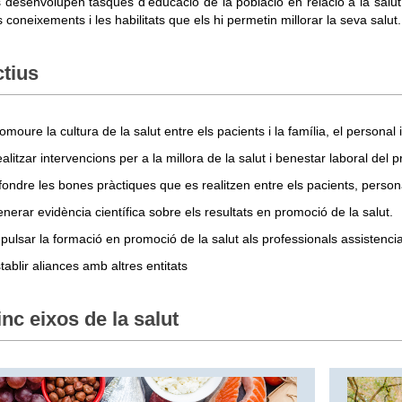
 desenvolupen tasques d'educació de la població en relació a la salut,
s coneixements i les habilitats que els hi permetin millorar la seva salut
tius
omoure la cultura de la salut entre els pacients i la família, el personal 
alitzar intervencions per a la millora de la salut i benestar laboral del pr
fondre les bones pràctiques que es realitzen entre els pacients, persona
nerar evidència científica sobre els resultats en promoció de la salut.
pulsar la formació en promoció de la salut als professionals assistencia
tablir aliances amb altres entitats
inc eixos de la salut