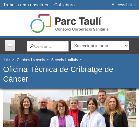
Treballa amb nosaltres
Col·labora
Accessibilitat
Inici
>
Centres i serveis
>
Serveis i unitats
>
Centres i serveis
Oficina Tècnica de Cribratge de
Càncer
Usuaris
Professionals
Docència
R+D+I