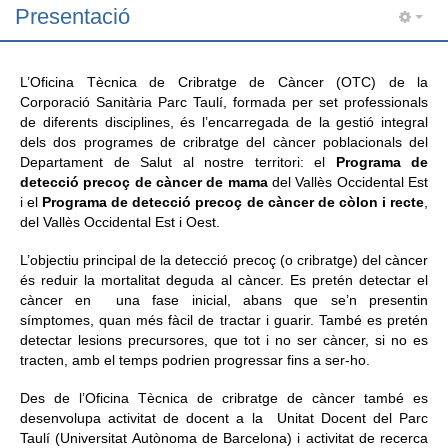
Presentació
Informació corporativa
L’Oficina Tècnica de Cribratge de Càncer (OTC) de la
Àrea personal
Corporació Sanitària Parc Taulí, formada per set professionals
de diferents disciplines, és l’encarregada de la gestió integral
Seu electrònica
dels dos programes de cribratge del càncer poblacionals del
Com arribar i contacte
Departament de Salut al nostre territori: el
Programa de
detecció precoç de càncer de mama
del Vallès Occidental Est
Col·labora
i el
Programa de detecció precoç de càncer de còlon i recte
,
del Vallès Occidental Est i Oest.
Treballa amb nosaltres
L’objectiu principal de la detecció precoç (o cribratge) del càncer
és reduir la mortalitat deguda al càncer. Es pretén detectar el
càncer en una fase inicial, abans que se’n presentin
símptomes, quan més fàcil de tractar i guarir. També es pretén
detectar lesions precursores, que tot i no ser càncer, si no es
tracten, amb el temps podrien progressar fins a ser-ho.
Des de l’Oficina Tècnica de cribratge de càncer també es
desenvolupa activitat de docent a la Unitat Docent del Parc
Taulí (Universitat Autònoma de Barcelona) i activitat de recerca